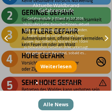
Aktuelle Waldbrand
Gefahrenstufe
Gefahrenstufe 3 (Stand 31.07.2026,
16:32 Uhr) Liebe Besucher*innen, aktuell
gibt es eine Warnung vor Waldbränden.
Daher sind ab sofort offenes Feuer
sowie das Grillen im Abstand von 100m
zu bewaldeten Gebieten strikt untersagt.
Wir geben Euch Bescheid, sobald es...
Weiterlesen
Alle News