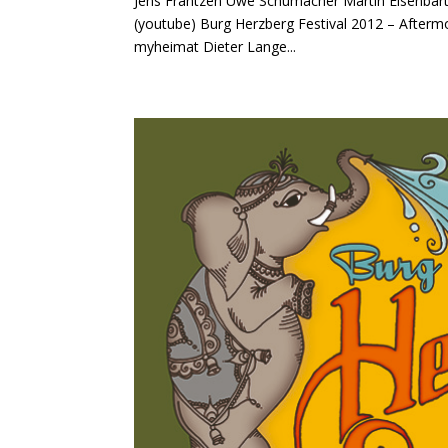
Jens Frantzen Uwe Schumacher Martin Eisenbart
(youtube) Burg Herzberg Festival 2012 – Aftermov
myheimat Dieter Lange...