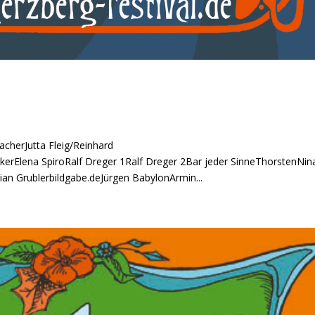
cherJutta Fleig/Reinhard
rElena SpiroRalf Dreger 1Ralf Dreger 2Bar jeder SinneThorstenNin
an Grublerbildgabe.deJürgen BabylonArmin...