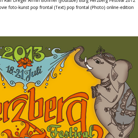
h Ralf Dreger Armin Böhmer (youtube) Burg Herzberg Festival 2012
ie foto-kunst pop frontal (Text) pop frontal (Photo) online-edition