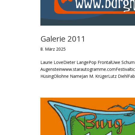
Galerie 2011
8. März 2025
Laurie LoveDieter LangePop FrontalUwe Schuma
Augensteinwww.starautogramme.comFestivalticke
HüsingOliohne NameJan M. KrügerLutz DiehlFabi