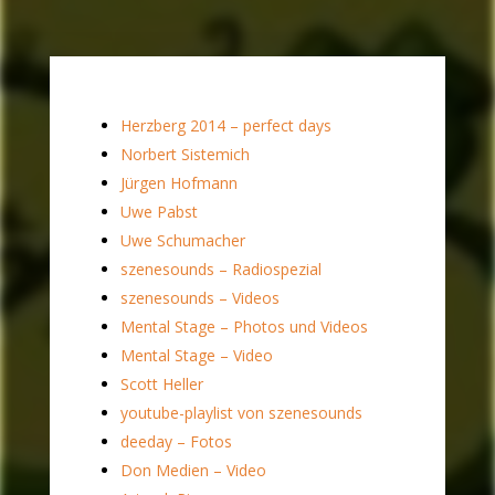
Herzberg 2014 – perfect days
Norbert Sistemich
Jürgen Hofmann
Uwe Pabst
Uwe Schumacher
szenesounds – Radiospezial
szenesounds – Videos
Mental Stage – Photos und Videos
Mental Stage – Video
Scott Heller
youtube-playlist von szenesounds
deeday – Fotos
Don Medien – Video