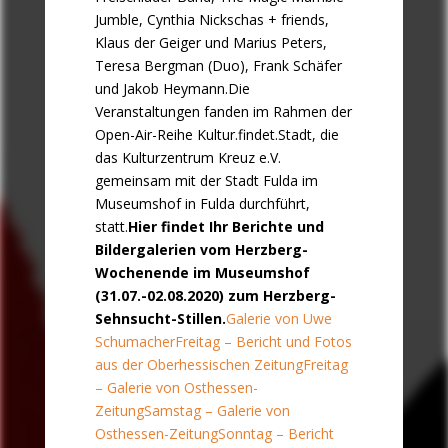
Jumble, Cynthia Nickschas + friends,
Klaus der Geiger und Marius Peters,
Teresa Bergman (Duo), Frank Schäfer
und Jakob Heymann.Die
Veranstaltungen fanden im Rahmen der
Open-Air-Reihe Kultur.findet.Stadt, die
das Kulturzentrum Kreuz e.V.
gemeinsam mit der Stadt Fulda im
Museumshof in Fulda durchführt,
statt.
Hier findet Ihr Berichte und
Bildergalerien vom Herzberg-
Wochenende im Museumshof
(31.07.-02.08.2020) zum Herzberg-
Sehnsucht-Stillen.
Galerie von Uwe
Schumacher
Freitag – Bericht und Fotos
aus der Oberhessischen Zeitung
Freitag
– Galerie von Osthessen-
Zeitung
Samstag – Galerie von
Osthessen-Zeitung
Sonntag – Bericht