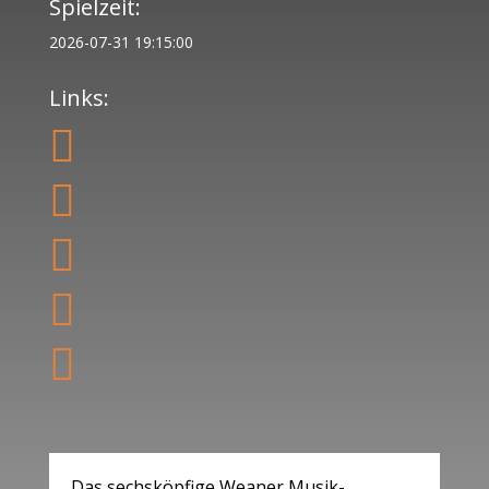
Spielzeit:
2026-07-31 19:15:00
Links:





Das sechsköpfige Weaner Musik-