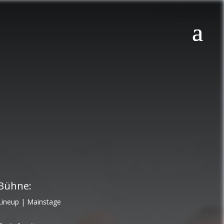
Bühne:
Lineup
|
Mainstage