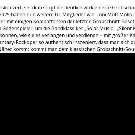
dskonzert, seitdem sorgt die deutlich verkleinerte Grobschni
 2025 haben nun weitere Ur-Mitglieder wie Toni Moff Mollo 
er mit einigen Kombattanten der letzten Grobschnitt-Bes
 Gegenspieler, um die Bandklassiker „Solar Music“, „Silent
können, wie sie es verlangen und verdienen – mit großer Kap
antasy-Rockoper so authentisch inszeniert, dass man sich d
. Näher kommt kommt man dem klassischen Grobschnitt-Soun