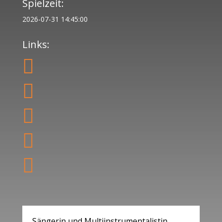
Spielzeit:
2026-07-31 14:45:00
Links:





Sängerin und Multiinstrumentalistin