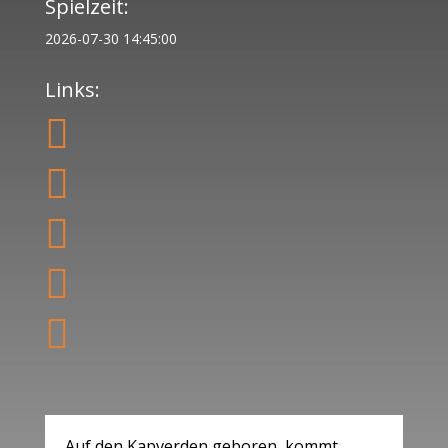
Spielzeit:
2026-07-30 14:45:00
Links:





Auf den Kapverden geboren, kommt